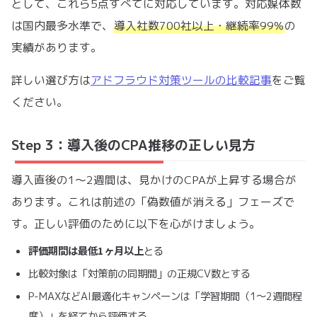
として、これら5点すべてに対応しています。対応媒体数
は国内最多水準で、
導入社数700社以上・継続率99%
の
実績があります。
詳しい選び方は
アドフラウド対策ツールの比較記事
をご覧
ください。
Step 3：導入後のCPA推移の正しい見方
導入直後の1〜2週間は、見かけのCPAが上昇する場合が
あります。これは前述の「偽数値が消える」フェーズで
す。正しい評価のために以下を心がけましょう。
評価期間は最低1ヶ月以上
とる
比較対象は「対策前の同期間」の正規CV数とする
P-MAXなどAI最適化キャンペーンは「学習期間（1〜2週間程
度）」を経てから評価する