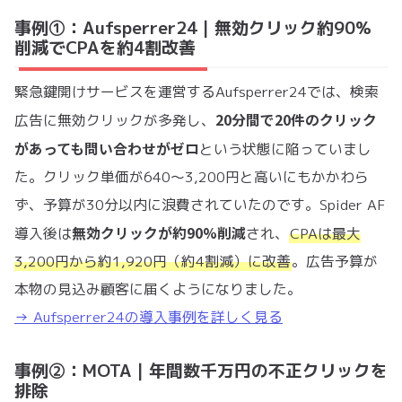
事例①：Aufsperrer24｜無効クリック約90%
削減でCPAを約4割改善
緊急鍵開けサービスを運営するAufsperrer24では、検索
20分間で20件のクリック
広告に無効クリックが多発し、
があっても問い合わせがゼロ
という状態に陥っていまし
た。クリック単価が640〜3,200円と高いにもかかわら
ず、予算が30分以内に浪費されていたのです。Spider AF
無効クリックが約90%削減
導入後は
され、
CPAは最大
3,200円から約1,920円（約4割減）に改善
。広告予算が
本物の見込み顧客に届くようになりました。
→ Aufsperrer24の導入事例を詳しく見る
事例②：MOTA｜年間数千万円の不正クリックを
排除