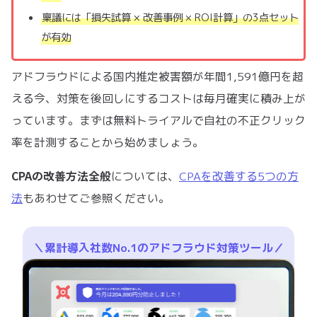
稟議には「損失試算 × 改善事例 × ROI計算」の3点セット
が有効
アドフラウドによる国内推定被害額が年間1,591億円を超
える今、対策を後回しにするコストは毎月確実に積み上が
っています。まずは無料トライアルで自社の不正クリック
率を計測することから始めましょう。
CPAの改善方法全般
については、
CPAを改善する5つの方
法
もあわせてご参照ください。
＼累計導入社数No.1のアドフラウド対策ツール／