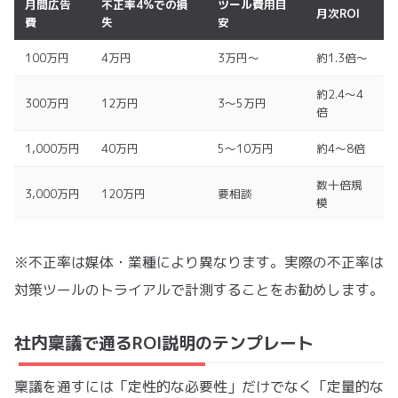
月間広告
不正率4%での損
ツール費用目
月次ROI
費
失
安
100万円
4万円
3万円〜
約1.3倍〜
約2.4〜4
300万円
12万円
3〜5万円
倍
1,000万円
40万円
5〜10万円
約4〜8倍
数十倍規
3,000万円
120万円
要相談
模
※不正率は媒体・業種により異なります。実際の不正率は
対策ツールのトライアルで計測することをお勧めします。
社内稟議で通るROI説明のテンプレート
稟議を通すには「定性的な必要性」だけでなく「定量的な