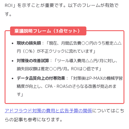
ROI」を示すことが重要です。以下のフレームが有効で
す。
稟議説明フレーム（3点セット）
現状の損失額
：「現在、月間広告費○○円のうち推定△△
円（○%）が不正クリックに流れています」
対策後の改善試算
：「ツール導入費用△△円/月に対し、
損失回収額は推定○○円/月。ROIは○倍です」
データ品質向上の付帯効果
：「対策後はP-MAXの機械学習
精度が向上し、CPA・ROASのさらなる改善が見込めま
す」
アドフラウド対策の費用と広告予算の関係
についてはこち
らの記事も参考になります。