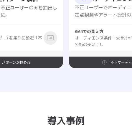
不正ユーザー
不正ユーザーでオーディエ
、
のみを抽出し
定点観測やアラート設計の
けに。
GA4での見え方
ーザー) を条件に設定「不
オーディエンス条件：safivt
分析の使い回し
」パターンが掴める
「不正オーディ
導入事例