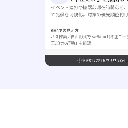
イベント連打や極端な滞在時間など
て兆候を可視化。対策の優先順位付
GA4での見え方
パス探索／自由形式で safivt=1(不正ユ
正だけの行動」を確認
不正だけの行動を「見える化