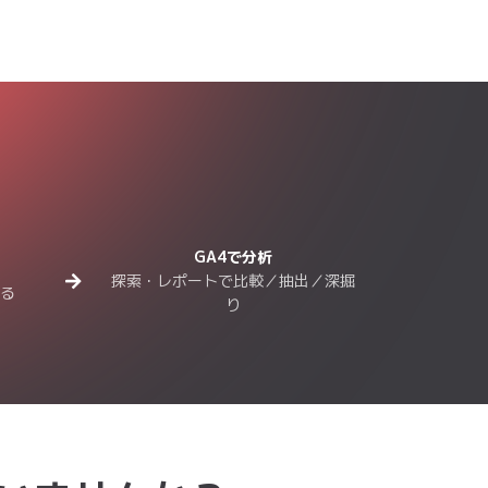
だけ」を切り分け、 ノイズ
えます。
GA4で分析
探索・レポートで比較／抽出／深掘
れる
り