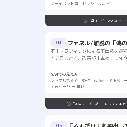
キーイベント率、セッションなど
正常ユーザーと不正で、K
ファネル/離脱の「偽
03
不正トラフィックによる不自然な遷
で見ることで、改善が「本物」にな
GA4での見え方
ファネル探索で、条件：safivt=0(正常ユ
主要ページ → 申込
「正常ユーザーだけ」のファネルで
「不正だけ」を抽出し
05