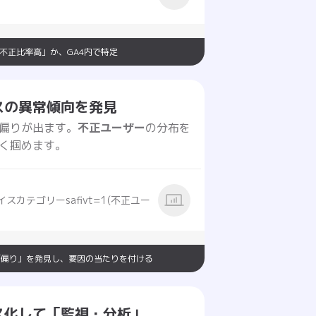
不正比率高」か、GA4内で特定
スの異常傾向を発見
不正ユーザー
偏りが出ます。
の分布を
く掴めます。
カテゴリーsafivt=1(不正ユー
）の「偏り」を発見し、要因の当たりを付ける
ス化して「監視・分析」