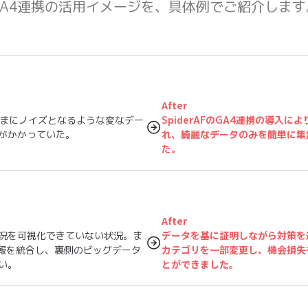
GA4連携の活用イメージを、具体例でご紹介します
After
たまにノイズとなるような変なデー
SpiderAFのGA4連携の導入
がかかっていた。
れ、綺麗なデータのみを簡単に集
た。
After
データを基に証明しながら対策を進め
況を可視化できていない状況。ま
カテゴリを一部変更し、機会損失
の情報を統合し、裏側のビッグデータ
とができました。
い。