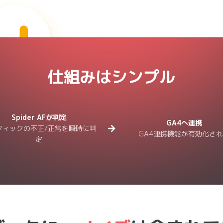

正常ユーザー (Valid)
safivt="0"

不正ユーザー (Invalid)
仕組みはシンプル
safivt="1"
GA4の探索・レポート機能で「正常だけ」「不正
のないデータで意思決定を行
Spider AFが判定
GA4へ連携
フィックの不正/正常を瞬時に判
GA4連携機能が有効化さ
定