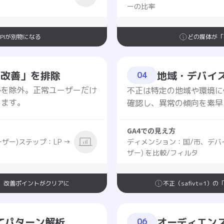
ーの比率
PIが別物になる
どの媒体が「
の改善」を排除
地域・デバイ
04
移を除外。正常ユーザーだけ
不正は特定の地域や環境に
ります。
確認し、異常の傾向を素早
GA4での見え方
ーザー)ステップ：LP →
ディメンション：国/市、デバイス
ザー) を比較/フィルタ
、改善ポイントがクリアに
不正（safivt=1
てパターン解析
オーディエン
06