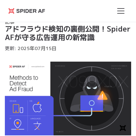
Spider
記事
AF
アドフラウド検知の裏側公開！Spider
AFが守る広告運用の新常識
更新:
2025
年
07
月
15
日