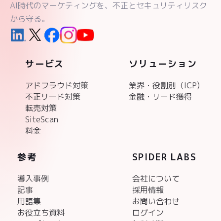
AI時代のマーケティングを、不正とセキュリティリスク
から守る。
サービス
ソリューション
アドフラウド対策
業界・役割別（ICP)
不正リード対策
金融・リード獲得
転売対策
SiteScan
料金
参考
SPIDER LABS
導入事例
会社について
記事
採用情報
用語集
お問い合わせ
お役立ち資料
ログイン