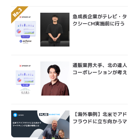
急成長企業がテレビ・タ
クシーCM実施前に行う
べきアドフラウド対策。
無駄になっている膨大な
広告費を最適にアロケー
ションする手法とは？
通販業界大手、北の達人
コーポレーションが考え
る広告運用におけるアド
フラウド対策とは？
「Spider AFの導入で、
クリエイティブ効果測定
の精度が上がりました」
【海外事例】北米でアド
フラウドに立ち向かうマ
ーケティング企業の戦略
とは