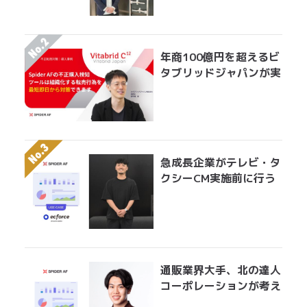
ジニア工数を削減して実
現した無効クリック対策
年商100億円を超えるビ
タブリッドジャパンが実
践する転売対策とは？
急成長企業がテレビ・タ
クシーCM実施前に行う
べきアドフラウド対策。
無駄になっている膨大な
広告費を最適にアロケー
ションする手法とは？
通販業界大手、北の達人
コーポレーションが考え
る広告運用におけるアド