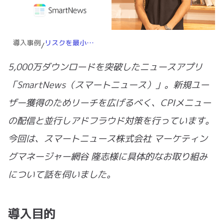
導入事例
リスクを最小限に抑えCPIメニューにチャレンジ！ROAS160%改善したアドフラウド対策とは？
/
5,000万ダウンロードを突破したニュースアプリ
「SmartNews（スマートニュース）」。新規ユー
ザー獲得のためリーチを広げるべく、CPIメニュー
の配信と並行しアドフラウド対策を行っています。
今回は、スマートニュース株式会社 マーケティン
グマネージャー網谷 隆志様に具体的なお取り組み
について話を伺いました。
導入目的