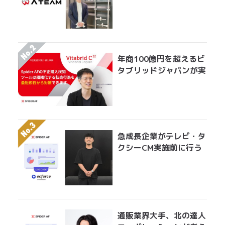
アドフラウドの実情 エ
イチームグループがエン
ジニア工数を削減して実
現した無効クリック対策
年商100億円を超えるビ
タブリッドジャパンが実
践する転売対策とは？
急成長企業がテレビ・タ
クシーCM実施前に行う
べきアドフラウド対策。
無駄になっている膨大な
広告費を最適にアロケー
ションする手法とは？
通販業界大手、北の達人