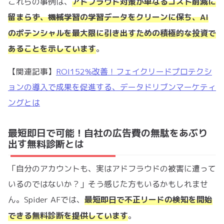
これらの事例は、
アドフラウド対策が単なるコスト削減に
留まらず、機械学習の学習データをクリーンに保ち、AI
積極的な投資
のポテンシャルを最大限に引き出すための
で
あることを示しています
。
【関連記事】
ROI152%改善！フェイクリードプロテクシ
ョンの導入で成果を促進する、データドリブンマーケティ
ングとは
最短即日で可能！自社の広告費の無駄をあぶり
出す無料診断とは
「自分のアカウントも、実はアドフラウドの被害に遭って
いるのではないか？」そう感じた方もいるかもしれませ
ん。Spider AFでは、
最短即日で不正リードの検知を開始
無料診断
できる
を提供しています
。