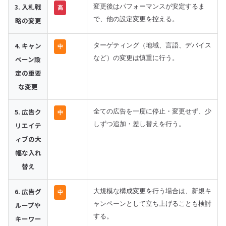
3. 入札戦
変更後はパフォーマンスが安定するま
高
略の変更
で、他の設定変更を控える。
4. キャン
ターゲティング（地域、言語、デバイス
中
ペーン設
など）の変更は慎重に行う。
定の重要
な変更
5. 広告ク
全ての広告を一度に停止・変更せず、少
中
リエイテ
しずつ追加・差し替えを行う。
ィブの大
幅な入れ
替え
6. 広告グ
大規模な構成変更を行う場合は、新規キ
中
ループや
ャンペーンとして立ち上げることも検討
する。
キーワー