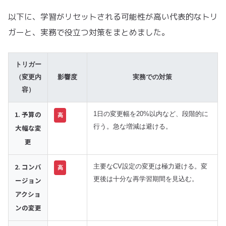
以下に、学習がリセットされる可能性が高い代表的なトリ
ガーと、実務で役立つ対策をまとめました。
トリガー
（変更内
影響度
実務での対策
容）
1. 予算の
1日の変更幅を20%以内など、段階的に
高
大幅な変
行う。急な増減は避ける。
更
2. コンバ
主要なCV設定の変更は極力避ける。変
高
ージョン
更後は十分な再学習期間を見込む。
アクショ
ンの変更