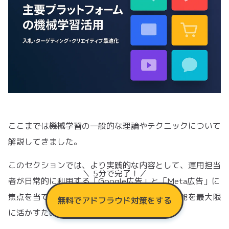
ここまでは機械学習の一般的な理論やテクニックについて
解説してきました。
このセクションでは、より実践的な内容として、運用担当
＼ 5分で完了！／
者が日常的に利用する「Google広告」と「Meta広告」に
焦点を当て、各プラットフォームの機械学習機能を最大限
無料でアドフラウド対策をする
に活かすためのポイントを紹介します。