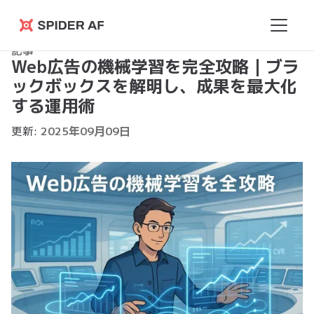
Spider
記事
AF
Web広告の機械学習を完全攻略｜ブラ
ックボックスを解明し、成果を最大化
する運用術
更新:
2025
年
09
月
09
日