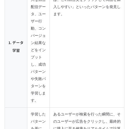
配信デー
入しやすい」といったパターンを発見し
タ、ユー
ます。
ザー行
動、コン
バージョ
1. データ
ン結果な
学習
どをイン
プット
し、成功
パターン
や失敗パ
ターンを
学習しま
す。
学習した
あるユーザーが検索を行った瞬間に、そ
パターン
のユーザーが広告をクリックし、最終的
を基に、
に購入に至る確率をリアルタイムで計算