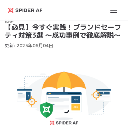
Spider
記事
AF
【必見】今すぐ実践！ブランドセーフ
ティ対策3選 ～成功事例で徹底解説～
更新:
2025
年
06
月
04
日