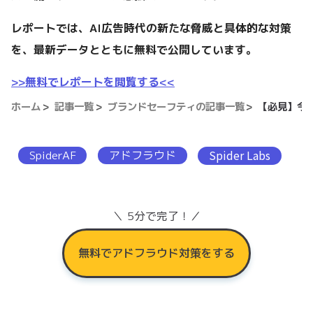
レポートでは、AI広告時代の新たな脅威と具体的な対策
を、最新データとともに無料で公開しています。
>>無料でレポートを閲覧する<<
ホーム
記事一覧
ブランドセーフティの記事一覧
【必見】今
SpiderAF
アドフラウド
Spider Labs
＼ 5分で完了！／
無料でアドフラウド対策をする