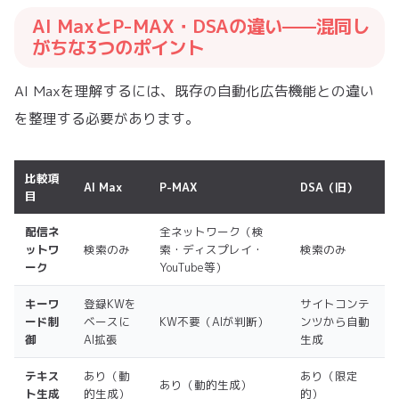
AI MaxとP-MAX・DSAの違い——混同し
がちな3つのポイント
AI Maxを理解するには、既存の自動化広告機能との違い
を整理する必要があります。
比較項
AI Max
P-MAX
DSA（旧）
目
配信ネ
全ネットワーク（検
ットワ
検索のみ
索・ディスプレイ・
検索のみ
ーク
YouTube等）
キーワ
登録KWを
サイトコンテ
ード制
ベースに
KW不要（AIが判断）
ンツから自動
御
AI拡張
生成
テキス
あり（動
あり（限定
あり（動的生成）
ト生成
的生成）
的）