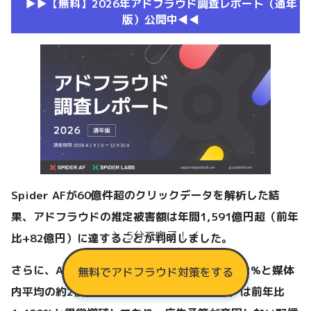
▶︎▶︎【無料】2026年アドフラウド調査レポート（通年
版）公開中◀︎◀︎
Spider AFが60億件超のクリックデータを解析した結
果、アドフラウドの推定被害額は年間1,591億円超（前年
＼ 5分で完了！／
比+82億円）に達することが判明しました。
さらに、AI最適化配信における不正率は最大5.2%と媒体
無料でアドフラウド対策をする
内平均の約2倍。MFA（広告収益目的サイト）は前年比