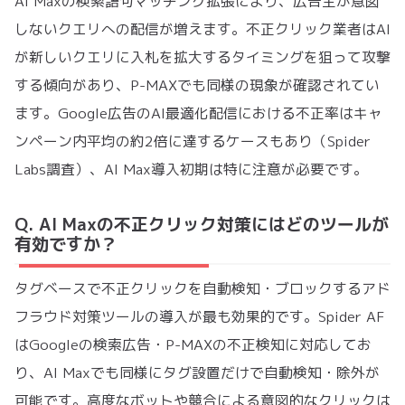
AI Maxの検索語句マッチング拡張により、広告主が意図
しないクエリへの配信が増えます。不正クリック業者はAI
が新しいクエリに入札を拡大するタイミングを狙って攻撃
する傾向があり、P-MAXでも同様の現象が確認されてい
ます。Google広告のAI最適化配信における不正率はキャ
ンペーン内平均の約2倍に達するケースもあり（Spider
Labs調査）、AI Max導入初期は特に注意が必要です。
Q. AI Maxの不正クリック対策にはどのツールが
有効ですか？
タグベースで不正クリックを自動検知・ブロックするアド
フラウド対策ツールの導入が最も効果的です。Spider AF
はGoogleの検索広告・P-MAXの不正検知に対応してお
り、AI Maxでも同様にタグ設置だけで自動検知・除外が
可能です。高度なボットや競合による意図的なクリックは