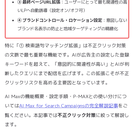
③ 最終ページURL拡張
：ユーザーにとって最も関連性の高
いLPへ自動誘導（設定オン/オフ可）
④ ブランドコントロール・ロケーション設定
：意図しない
ブランド名表示の防止と地域ターゲティングの精緻化
特に「① 検索語句マッチング拡張」は不正クリック対策
の文脈で最も重要な機能です。AIが広告主の設定した登録
キーワードを超えて、「意図的に関連性が高い」とAIが判
断したクエリにまで配信を広げます。この拡張こそが不正
クリックリスクを高める主要因となっています。
AI Maxの機能概要・設定手順・P-MAXとの使い分けにつ
いては
AI Max for Search Campaignsの完全解説記事
をご
不正クリック対策
覧ください。本記事では
に絞って解説し
ます。