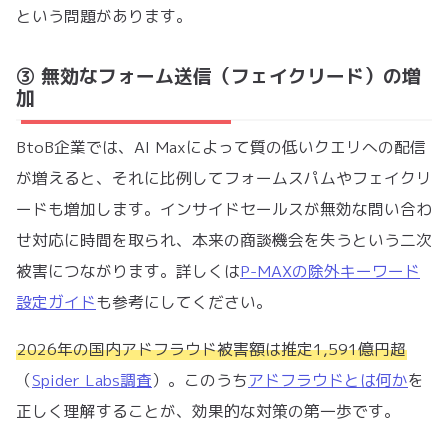
という問題があります。
③ 無効なフォーム送信（フェイクリード）の増
加
BtoB企業では、AI Maxによって質の低いクエリへの配信
が増えると、それに比例してフォームスパムやフェイクリ
ードも増加します。インサイドセールスが無効な問い合わ
せ対応に時間を取られ、本来の商談機会を失うという二次
被害につながります。詳しくは
P-MAXの除外キーワード
設定ガイド
も参考にしてください。
2026年の国内アドフラウド被害額は推定1,591億円超
（
Spider Labs調査
）。このうち
アドフラウドとは何か
を
正しく理解することが、効果的な対策の第一歩です。