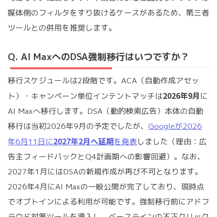
媒体側のフィルタをすり抜けるケースがあるため、第三者
ツールとの併用を推奨します。
Q. AI MaxへのDSA強制移行はいつですか？
移行スケジュールは2段階です。ACA（自動作成アセッ
2026年9月
ト）・キャンペーン単位インテントマッチは
に
AI Maxへ移行します。DSA（動的検索広告）本体の自動
移行は当初2026年9月の予定でしたが、
Googleが2026
2027年2月へ延期
年6月11日に
を発表
しました（理由：広
告主フィードバックとQ4計画期への影響回避）。なお、
2027年1月にはDSAの新規作成が再び不可となります。
2026年4月にAI Maxの一般公開が完了しており、現時点
でオプトインによる利用が可能です。強制移行前にアドフ
ラウド対策ツールを導入し、ベースラインの不正クリック