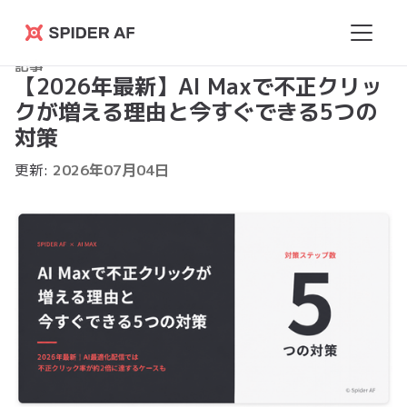
Spider
記事
AF
【2026年最新】AI Maxで不正クリッ
クが増える理由と今すぐできる5つの
対策
更新:
2026
年
07
月
04
日