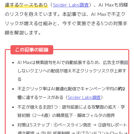
達するケースもあり
（
Spider Labs調査
）、AI Maxも同様
のリスクを抱えています。本記事では、AI Maxで不正ク
リックが増える仕組みと、今すぐ実施できる5つの対策手
順を解説します。
この記事の結論
AI Maxは検索語句をAIで自動拡張するため、広告主が意図
しないクエリへの配信が増え不正クリックリスクが上昇す
る
約2
不正クリック率はAI最適化配信でキャンペーン平均の
倍
に達するケースがある（
Spider Labs調査
）
不正が増える主因3つ：語句拡張による攻撃面の拡大・学
習初期（2〜4週）の精度低下・媒体フィルタの限界
対策は5ステップ：①ベースライン測定 → ②語句レポート
週次確認 → ③URL拡張制御 → ④ブランドコントロール →