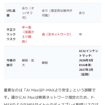
あり（オ
URL拡
あり（限定的な除外が
ン/オフ
あり
張
可能）
可）
中〜高
不正ク
（拡張ク
リック
高（全ネットワーク）
中
エリ経
リスク
由）
ACA/インテン
トマッチ:
2026年9月
今後の
継続・拡
継続
DSA本体:
移行
大
2027年2月
（延期）
重要なのは「AI MaxはP-MAXより安全」という誤解で
す。確かにAI Maxは検索ネットワーク限定のため、P-
MAXのようなMFAサイトへのディスプレイ配信リスクは