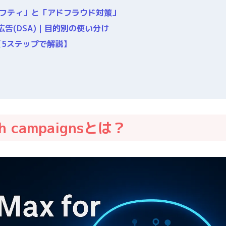
ーフティ」と「アドフラウド対策」
検索広告(DSA)｜目的別の使い分け
定方法【5ステップで解説】
ch campaignsとは？