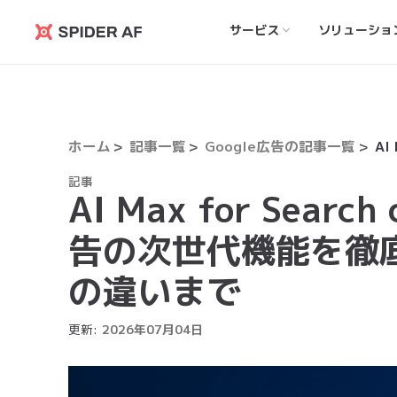
サービス
ソリューショ
Spider
AF
ホーム
記事一覧
Google広告の記事一覧
記事
AI Max for Searc
告の次世代機能を徹底
の違いまで
更新:
2026
年
07
月
04
日