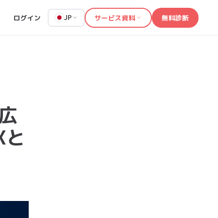
ログイン
サービス資料
無料診断
JP
e広
Xと