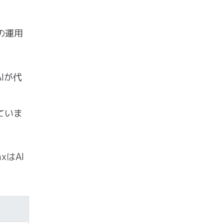
告の運用
Iが代
ていま
はAI