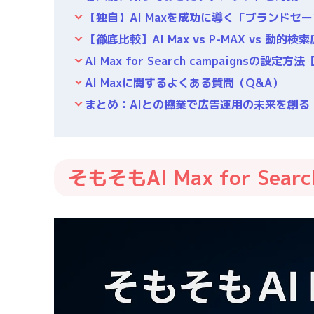
【独自】AI Maxを成功に導く「ブランドセ
【徹底比較】AI Max vs P-MAX vs 動的
AI Max for Search campaignsの設
AI Maxに関するよくある質問（Q&A）
まとめ：AIとの協業で広告運用の未来を創る
そもそもAI Max for Sear