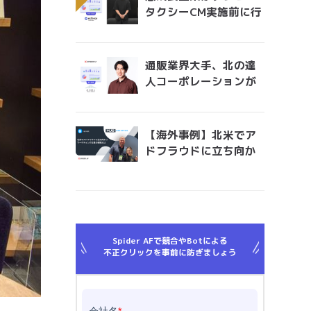
タクシーCM実施前に行
うべきアドフラウド対
策。 無駄になっている
膨大な広告費を最適に
通販業界大手、北の達
アロケーションする手
人コーポレーションが
法とは？
考える広告運用におけ
るアドフラウド対策と
は？「Spider AFの導
【海外事例】北米でア
入で、クリエイティブ
ドフラウドに立ち向か
効果測定の精度が上が
うマーケティング企業
りました」
の戦略とは
Spider AFで競合やBotによる
不正クリックを事前に防ぎましょう