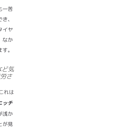
も一苦
でき、
タイヤ
。なか
ます。
など気
労さ
これは
ニッチ
が浅か
とが見