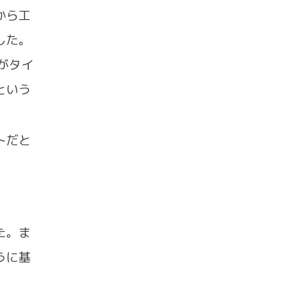
から工
した。
がタイ
という
トだと
た。ま
うに基