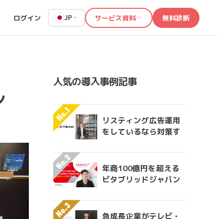
ログイン
サービス資料
無料診断
JP
人気の導入事例記事
ン
リスティング広告運用
をしているなら対策す
べきアドフラウドの実
情 エイチームグループ
がエンジニア工数を削
年商100億円を超える
減して実現した無効ク
ビタブリッドジャパン
リック対策
が実践する転売対策と
は？
急成長企業がテレビ・