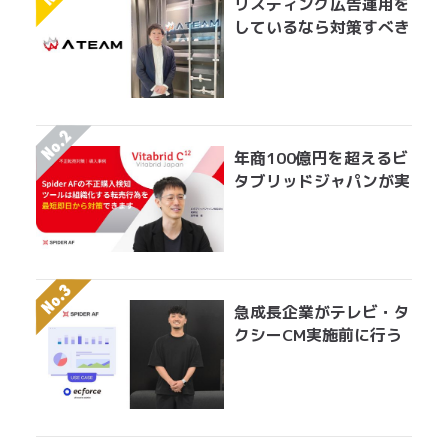
リスティング広告運用を
しているなら対策すべき
アドフラウドの実情 エ
イチームグループがエン
ジニア工数を削減して実
現した無効クリック対策
年商100億円を超えるビ
タブリッドジャパンが実
践する転売対策とは？
急成長企業がテレビ・タ
クシーCM実施前に行う
べきアドフラウド対策。
無駄になっている膨大な
広告費を最適にアロケー
ションする手法とは？