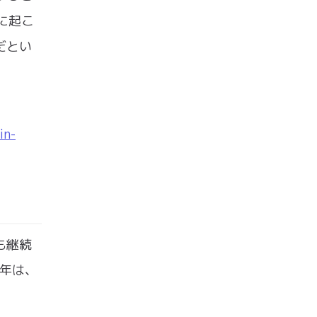
に起こ
だとい
in-
も継続
1年は、