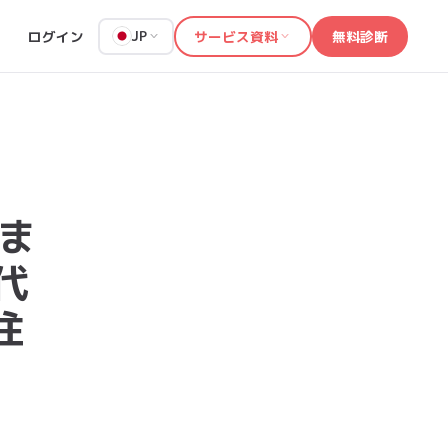
ログイン
サービス資料
無料診断
JP
ま
代
注