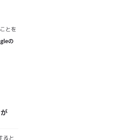
たことを
leの
用が
止すると