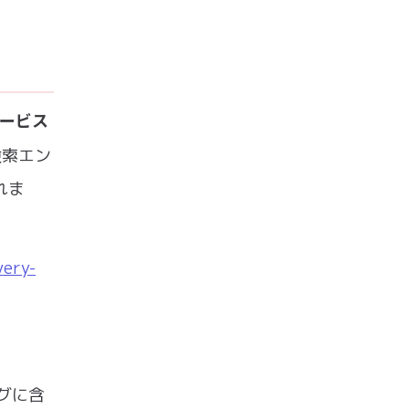
サービス
検索エン
れま
very-
ログに含