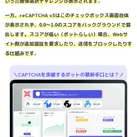
画像選択チャレンジ
いった
が表示されます
。
一方、reCAPTCHA v3はこのチェックボックス画面自体
0.0〜1.0のスコア
が表示されず、
をバックグラウンドで算
出します。スコアが低い（ボットらしい）場合、Webサ
イト側が追加認証を要求したり、送信をブロックしたりす
る仕組みです
。
＼CAPTCHAを突破するボットの最新手口とは？／