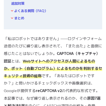
追加対策
よくある質問（FAQ）
まとめ
「私はロボットではありません」——ログインやフォーム
送信のたびに繰り返し表示されて、「また出た」と面倒に
CAPTCHA（キャプチャ）
感じたことはないでしょうか。
認証
とは、
Webサイトへのアクセスが人間によるもの
か、ボット（自動プログラム）によるものかを判別するセ
キュリティ技術の総称
です。「あなたはロボットです
か？」と問いかけるチェックボックスや画像選択は、
reCAPTCHA v2
Googleが提供する
の代表的な形式です。
原因7選
本記事では、なぜ繰り返し表示されるのか、その
と解決法5選
を中心に、CAPTCHA認証の仕組み・危険