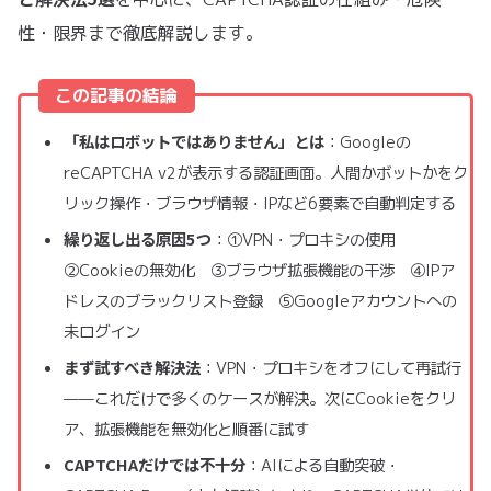
性・限界まで徹底解説します。
この記事の結論
「私はロボットではありません」とは
：Googleの
reCAPTCHA v2が表示する認証画面。人間かボットかをク
リック操作・ブラウザ情報・IPなど6要素で自動判定する
繰り返し出る原因5つ
：①VPN・プロキシの使用
②Cookieの無効化 ③ブラウザ拡張機能の干渉 ④IPア
ドレスのブラックリスト登録 ⑤Googleアカウントへの
未ログイン
まず試すべき解決法
：VPN・プロキシをオフにして再試行
——これだけで多くのケースが解決。次にCookieをクリ
ア、拡張機能を無効化と順番に試す
CAPTCHAだけでは不十分
：AIによる自動突破・