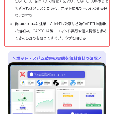
CAPTCHA Farm（人力解読）により、CAPTCHA単体では
防ぎきれないリスクがある。ボット検知ツールとの組み合
わせが推奨
偽CAPTCHAに注意
：ClickFix攻撃など偽CAPTCHA詐欺
が増加中。CAPTCHA後にコマンド実行や個人情報を求め
てきたら詐欺を疑ってすぐブラウザを閉じる
＼ボット・スパム被害の実態を無料資料で確認／