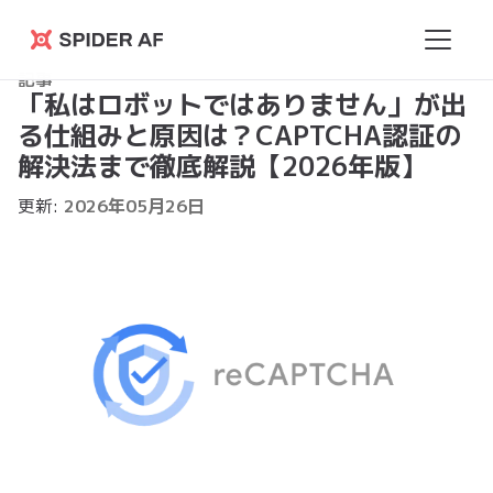
Spider
記事
AF
「私はロボットではありません」が出
る仕組みと原因は？CAPTCHA認証の
解決法まで徹底解説【2026年版】
更新:
2026
年
05
月
26
日