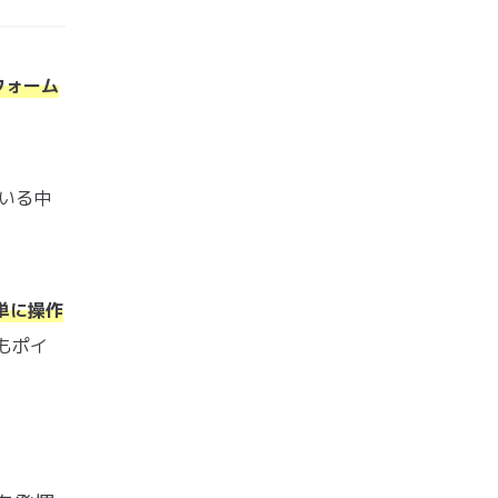
フォーム
いる中
単に操作
もポイ