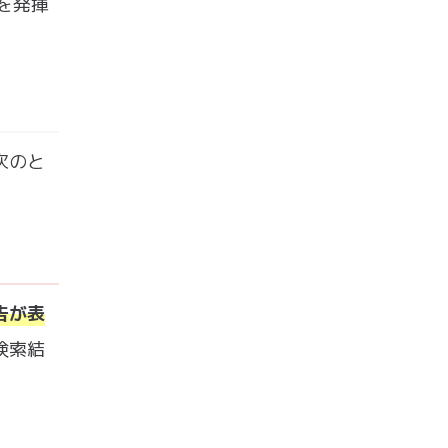
を発揮
次のと
告が表
検索結