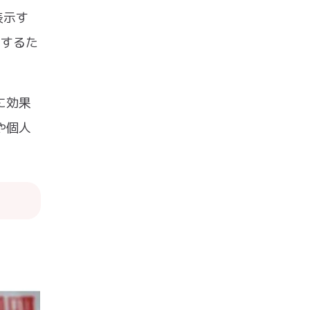
表示す
チするた
に効果
や個人