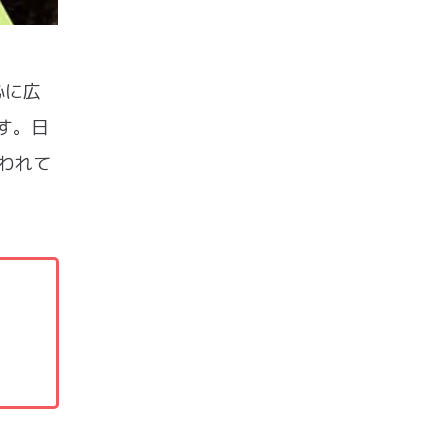
心に広
す。日
われて