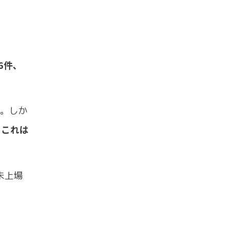
6件、
す。しか
、これは
未上場