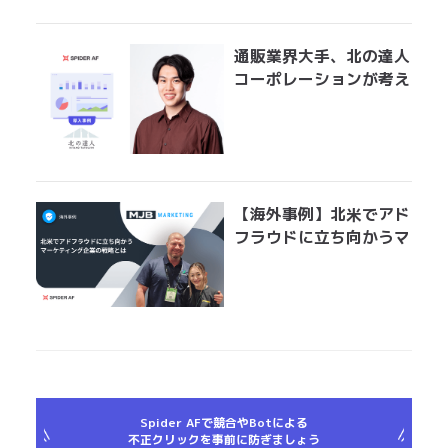
ションする手法とは？
通販業界大手、北の達人
コーポレーションが考え
る広告運用におけるアド
フラウド対策とは？
「Spider AFの導入で、
クリエイティブ効果測定
の精度が上がりました」
【海外事例】北米でアド
フラウドに立ち向かうマ
ーケティング企業の戦略
とは
Spider AFで競合やBotによる
不正クリックを事前に防ぎましょう