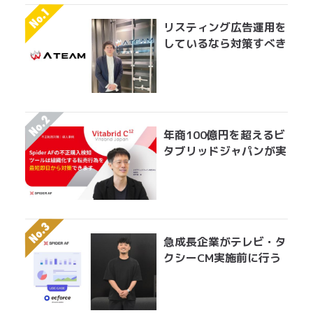
リスティング広告運用を
しているなら対策すべき
アドフラウドの実情 エ
イチームグループがエン
ジニア工数を削減して実
現した無効クリック対策
年商100億円を超えるビ
タブリッドジャパンが実
践する転売対策とは？
急成長企業がテレビ・タ
クシーCM実施前に行う
べきアドフラウド対策。
無駄になっている膨大な
広告費を最適にアロケー