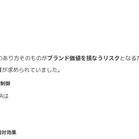
ブランド価値を損なうリスク
のあり⽅そのものが
となる
策
が求められていました。
動制御
Aは
⽤対効果