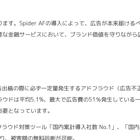
す。Spider AFの導⼊によって、広告が本来届ける
要な⾦融サービスにおいて、ブランド価値を守りながら
は、広告出稿の際に必ず⼀定量発⽣するアドフラウド（広告不
ウドは平均5.1%、最⼤で広告費の51％発⽣している
必要となっています。
アドフラウド対策ツール「国内累計導⼊社数 No.1」、「国
おり、被害額の無料診断が可能。