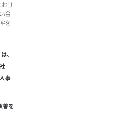
におけ
問い合
率を
）は、
社
導⼊事
改善を