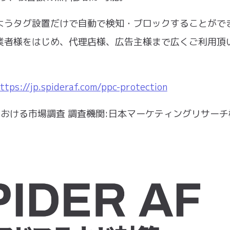
ようタグ設置だけで⾃動で検知・ブロックすることがで
業者様をはじめ、代理店様、広告主様まで広くご利⽤頂
ttps://jp.spideraf.com/ppc-protection
ルにおける市場調査 調査機関:⽇本マーケティングリサー