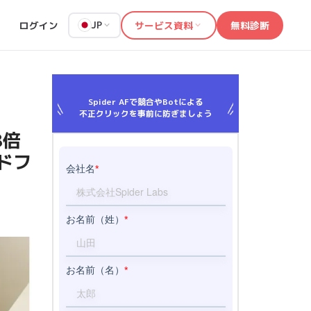
ログイン
サービス資料
無料診断
JP
Spider AFで競合やBotによる
不正クリックを事前に防ぎましょう
8倍
ウドフ