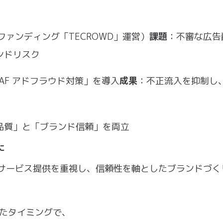
課題
ファンディング「TECROWD」運営）
：不審な広告
ンドリスク
成果
 AF アドフラウド対策」を導⼊
：不正流⼊を抑制し
品質」と「ブランド信頼」を両⽴
に
るサービス提供を重視し、信頼性を軸としたブランドづく
したタイミングで、