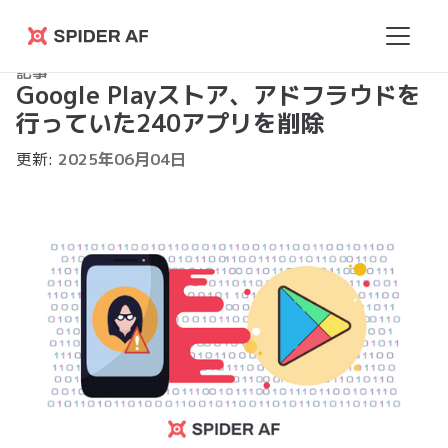
Spider
記事
AF
Google Playストア、アドフラウドを
行っていた240アプリを削除
更新:
2025
年
06
月
04
日