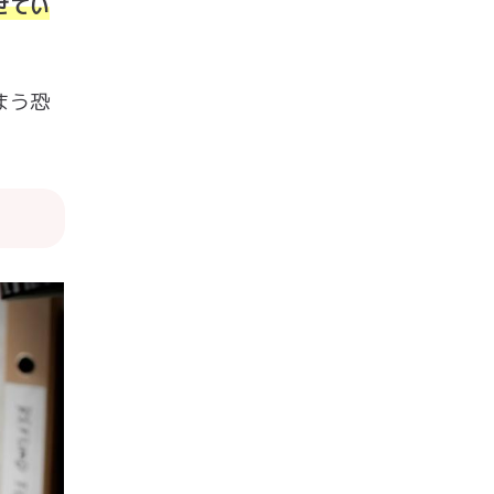
せてい
まう恐