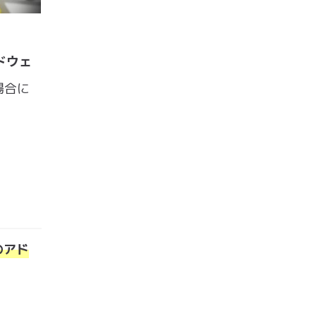
ドウェ
場合に
のアド