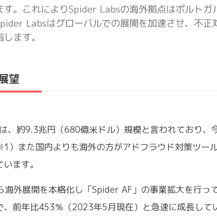
。これによりSpider Labsの海外拠点はポルトガ
ider Labsはグローバルでの展開を加速させ、不正
指します。
展望
は、約9.3兆円（680億米ドル）規模と言われており、
※1）また国内よりも海外の方がアドフラウド対策ツー
ています。
後から海外展開を本格化し「Spider AF」の事業拡大を行っ
、前年比453％（2023年5月現在）と急速に成長して