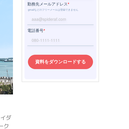
パイダ
ーク