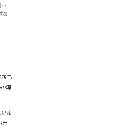
ル・
対策
今後も
ルの導
ていま
いま