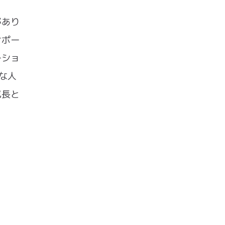
があり
サポー
ーショ
秀な人
成長と