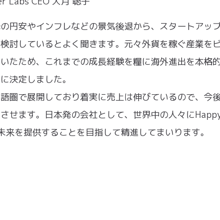
er Labs CEO 大月 聡子
降の円安やインフレなどの景気後退から、スタートアッ
を検討しているとよく聞きます。元々外貨を稼ぐ産業を
ていたため、これまでの成長経験を糧に海外進出を本格
とに決定しました。
英語圏で展開しており着実に売上は伸びているので、今
させます。日本発の会社として、世界中の人々にHappy
rな未来を提供することを目指して精進してまいります。