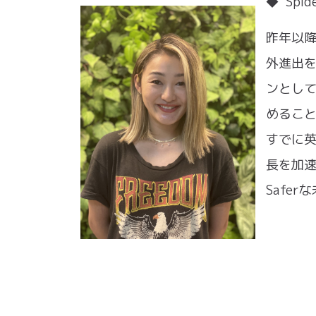
◆ Spid
昨年以
外進出
ンとし
めるこ
すでに
長を加速
Safe