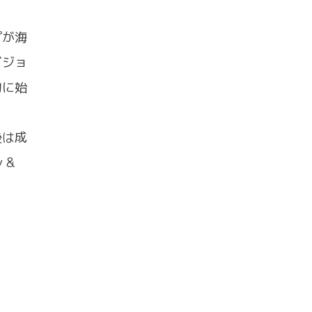
プが海
ビジョ
的に始
後は成
 &