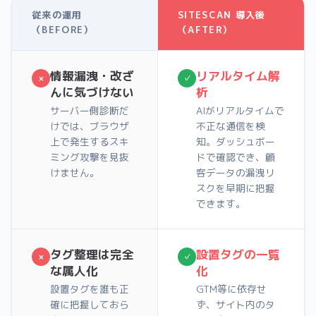
従来の運用
SITESCAN 導入後
（BEFORE）
（AFTER）
情報漏洩・改ざ
リアルタイム解
×
✓
んに気づけない
析
サーバー側診断だ
AIがリアルタイムで
けでは、ブラウザ
不正な通信を検
上で発生するスキ
知。ダッシュボー
ミング攻撃を見抜
ドで確認でき、顧
けません。
客データの漏洩リ
スクを早期に把握
できます。
タグ整理は完全
設置タグの一覧
×
✓
な属人化
化
設置タグを誰も正
GTM等に依存せ
確に把握しておら
ず、サイト内のタ