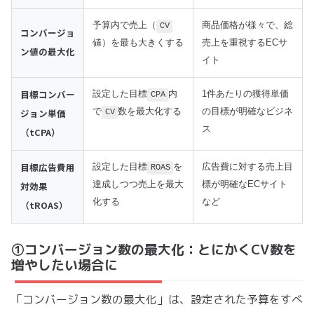
予算内で売上（
商品価格が様々で、総
CV
コンバージョ
値）を最も大きくする
売上を重視するECサ
ン値の最大化
イト
目標コンバー
設定した目標
内
1件あたりの獲得単価
CPA
ジョン単価
で
数を最大化する
の目標が明確なビジネ
CV
ス
（tCPA）
目標広告費用
設定した目標
を
広告費に対する売上目
ROAS
対効果
達成しつつ売上を最大
標が明確なECサイト
化する
など
（tROAS）
①コンバージョン数の最大化：とにかくCV数を
増やしたい場合に
「コンバージョン数の最大化」は、設定された予算をすべ