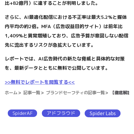
比+82億円）に達することが判明しました。
さらに、AI最適化配信における不正率は最大5.2%と媒体
内平均の約2倍。MFA（広告収益目的サイト）は前年比
1,409%と異常増殖しており、広告予算が意図しない配信
先に流出するリスクが急拡大しています。
レポートでは、AI広告時代の新たな脅威と具体的な対策
を、最新データとともに無料で公開しています。
>>無料でレポートを閲覧する<<
ホーム
記事一覧
ブランドセーフティの記事一覧
【徹底解説
SpiderAF
アドフラウド
Spider Labs