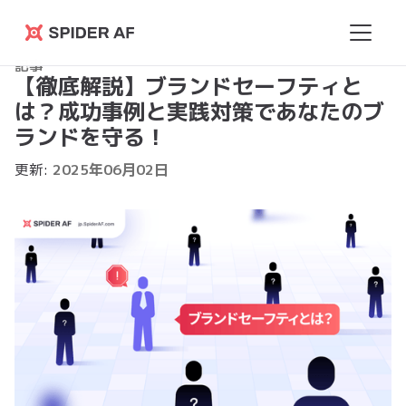
Spider
記事
AF
【徹底解説】ブランドセーフティと
は？成功事例と実践対策であなたのブ
ランドを守る！
更新:
2025
年
06
月
02
日