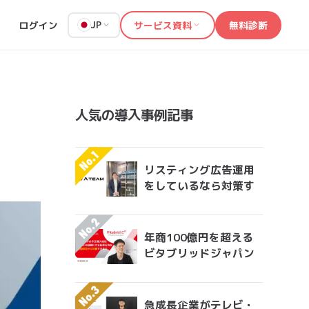
ログイン
サービス資料
無料診断
JP
人気の導入事例記事
リスティング広告運用
をしているなら対策す
べきアドフラウドの実
情 エイチームグループ
がエンジニア工数を削
年商100億円を超える
減して実現した無効ク
ビタブリッドジャパン
リック対策
が実践する転売対策と
は？
急成長企業がテレビ・