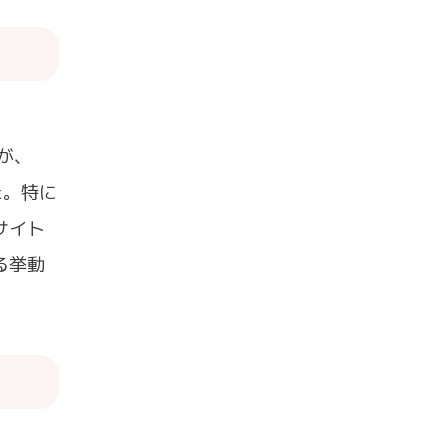
が、
た。特に
サイト
る挙動