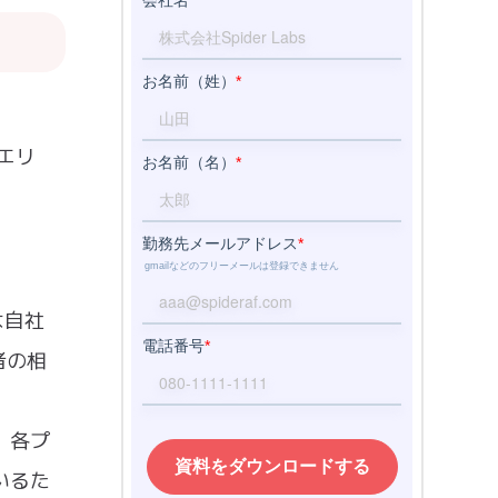
エリ
は自社
者の相
。各プ
いるた