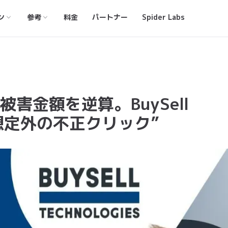
ン
参考
料金
パートナー
Spider Labs
害金額を逆算。BuySell
た“想定外の不正クリック”