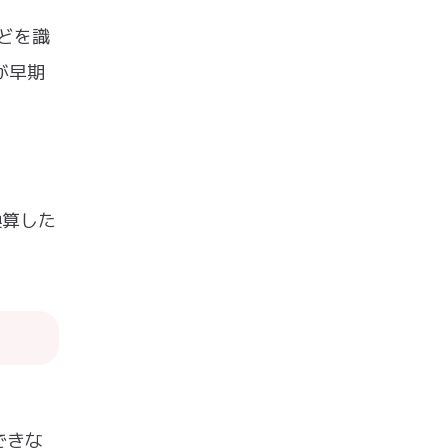
などを識
が早期
換算した
できな