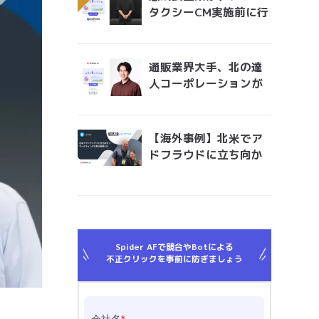
タクシーCM実施前に行
うべきアドフラウド対
策。 無駄になっている
膨大な広告費を最適に
通販業界大手、北の達
アロケーションする手
人コーポレーションが
法とは？
考える広告運用におけ
るアドフラウド対策と
は？「Spider AFの導
【海外事例】北米でア
入で、クリエイティブ
ドフラウドに立ち向か
効果測定の精度が上が
うマーケティング企業
りました」
の戦略とは
Spider AFで競合やBotによる
不正クリックを事前に防ぎましょう