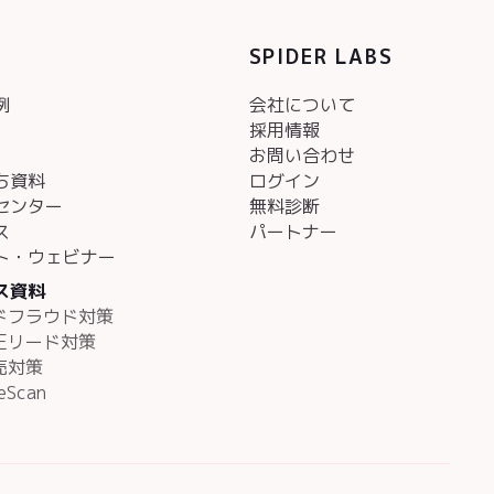
SPIDER LABS
例
会社について
採用情報
お問い合わせ
ち資料
ログイン
センター
無料診断
ス
パートナー
ト・ウェビナー
ス資料
アドフラウド対策
不正リード対策
売対策
eScan