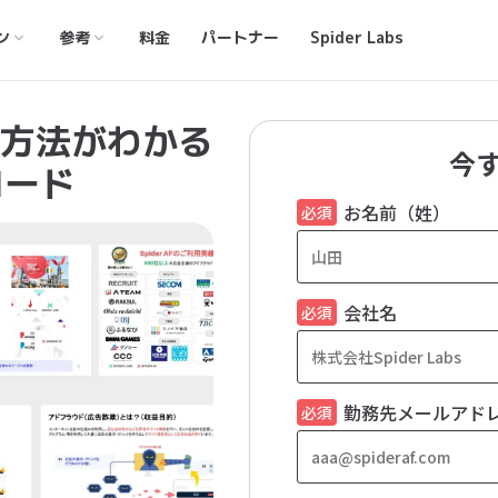
ン
参考
料金
パートナー
Spider Labs
方法がわかる
今
ロード
お名前（姓）
会社名
勤務先メールアド