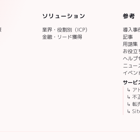
ソリューション
参考
策
業界・役割別（ICP)
導入事
金融・リード獲得
記事
用語集
お役立
ヘルプ
ニュー
イベン
サービ
↳ 
↳ 
↳ 転
↳ Sit