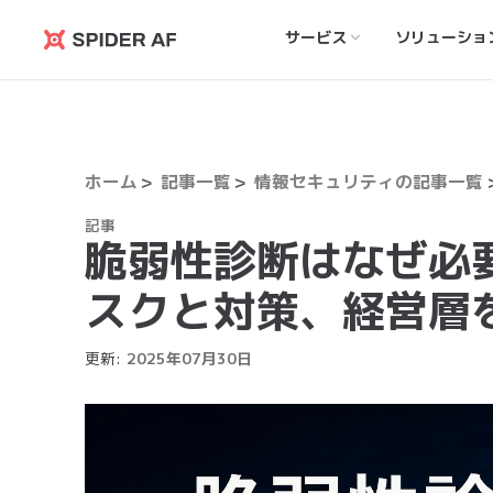
サービス
ソリューショ
Spider
AF
ホーム
記事一覧
情報セキュリティの記事一覧
記事
脆弱性診断はなぜ必
スクと対策、経営層
更新:
2025
年
07
月
30
日