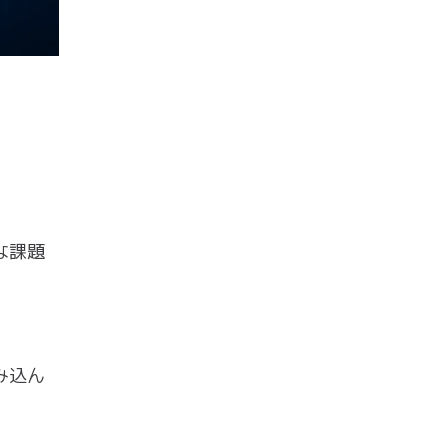
な課題
み込ん