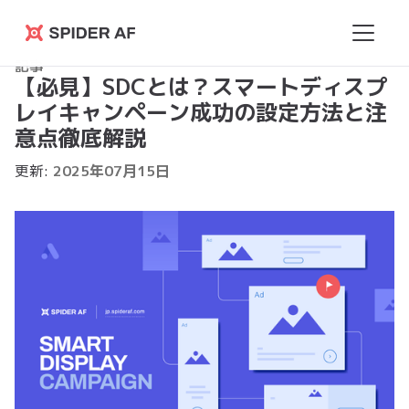
Spider
記事
AF
【必見】SDCとは？スマートディスプ
レイキャンペーン成功の設定方法と注
意点徹底解説
更新:
2025
年
07
月
15
日