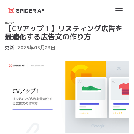
Spider
記事
AF
【CVアップ！】リスティング広告を
最適化する広告文の作り方
更新:
2025
年
05
月
23
日