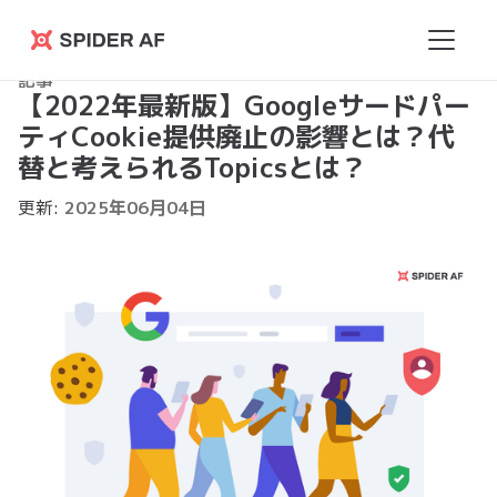
Spider
記事
AF
【2022年最新版】Googleサードパー
ティCookie提供廃止の影響とは？代
替と考えられるTopicsとは？
更新:
2025
年
06
月
04
日