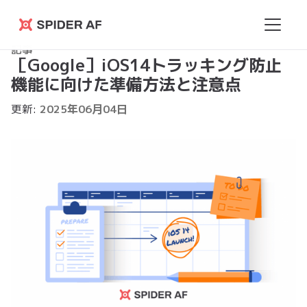
Spider
記事
AF
［Google］iOS14トラッキング防止
機能に向けた準備方法と注意点
更新:
2025
年
06
月
04
日