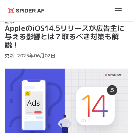
Spider
記事
AF
AppleのiOS14.5リリースが広告主に
与える影響とは？取るべき対策も解
説！
更新:
2025
年
06
月
02
日