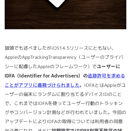
冒頭でも述べましたがiOS14.5リリースにともない、
AppleのAppTrackingTransparency（ユーザーのプライバ
ユーザーに
シーに配慮したAppleのフレームワーク）で
IDFA（Identifier for Advertisers）の
追跡許可を求める
ことがアプリに義務づけられました
。
IDFAとはAppleがユ
ーザーの端末にランダムに割り当てるデバイスIDのこと
で、これまではIDFAを使ってユーザー行動のトラッキン
グやコンバージョン計測などが行われていました。今回の
アップデートによりIDFAの取得については利用者の同意
初期設定ではIDFA利用不許可の状
が必要になり、さらに