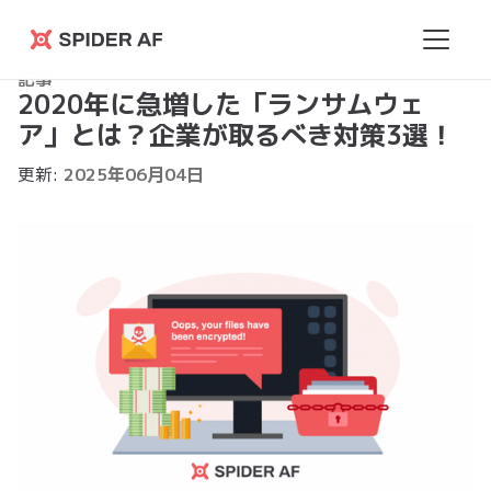
Spider
記事
AF
2020年に急増した「ランサムウェ
ア」とは？企業が取るべき対策3選！
更新:
2025
年
06
月
04
日