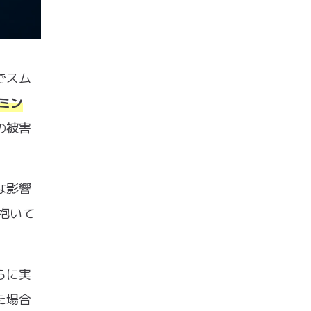
でスム
ミン
の被害
な影響
抱いて
らに実
た場合