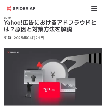
Spider
記事
AF
Yahoo!広告におけるアドフラウドと
は？原因と対策方法を解説
更新:
2025
年
04
月
21
日