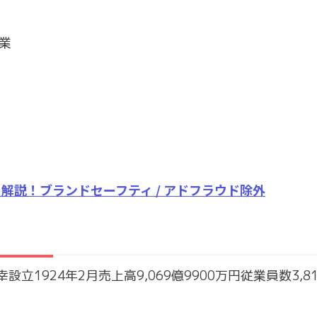
業
を解説！ブランドセーフティ / アドフラウド除外
1924年2月売上高9,069億9900万円従業員数3,8