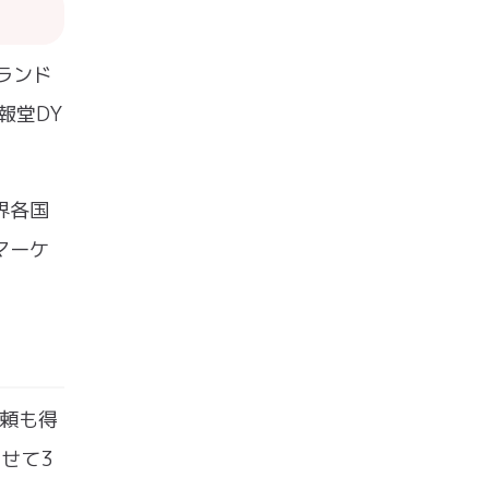
ランド
報堂DY
界各国
マーケ
信頼も得
せて3