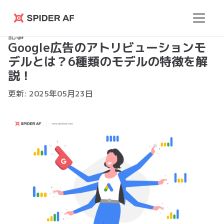
Spider
記事
AF
Google広告のアトリビューションモ
デルとは？6種類のモデルの特徴を解
説！
更新:
2025
年
05
月
23
日