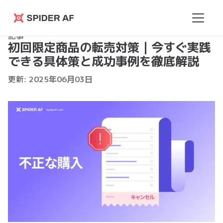
Spider
記事
AF
初回限定商品の転売対策｜今すぐ実践
できる具体策と成功事例を徹底解説
更新:
2025
年
06
月
03
日