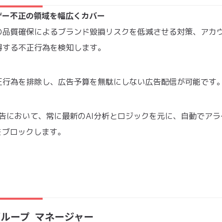
ザー不正の領域を幅広くカバー
の品質確保によるブランド毀損リスクを低減させる対策、アカ
得する不正行為を検知します。
正行為を排除し、広告予算を無駄にしない広告配信が可能です
レイ広告において、常に最新のAI分析とロジックを元に、自動でア
をブロックします。
ググループ マネージャー