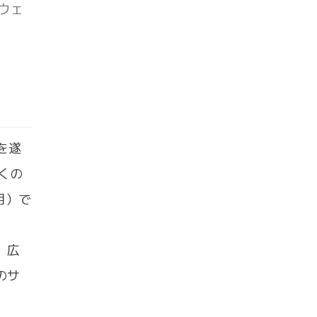
ウェ
を遂
くの
月）で
、広
のサ