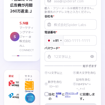
広告費が月間
個人・フリーメールは使用できません。
260万返金.」
勤務先のアドレスをご入力ください。
会社名
*
S.N様
マーケティ
ングマネー
電話番号
*
S
ジャー @
+81
株式会社
ALL
パスワード
*
CONNECT
短すぎます
12文字以上
英大文字を含む
認証
セキュ
記号を含む
リティ
数字を含む
(!@#$%^+
（0〜9）
−_+=)
当社
利用規
と
プライバシーポ
に同意しま
約
リシー
の
す。