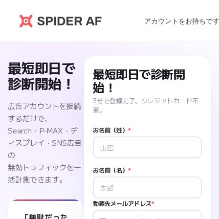
アカウントをお持ちで
最短即日で
最短即日で診断開
診断開始！
始！
3分で登録完了。クレジットカード不
広告アカウントを接続
要。
するだけで、
Search・P-MAX・デ
お名前（姓）
*
ィスプレイ・SNS広告
の
無効トラフィックを一
お名前（名）
*
括計測できます。
勤務先メールアドレス
*
「無駄だった