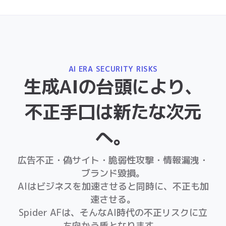
生成AIの台頭により、
不正手口は新たな次元
へ。
広告不正・偽サイト・脆弱性攻撃・情報漏洩・
ブランド毀損。
AIはビジネスを加速させると同時に、不正も加
速させる。
Spider AFは、そんなAI時代の不正リスクに立
ち向かう盾となります。
見えない広告費の搾取
人に擬態した高度なAI Botがクリ
ックやインプレッションを大量発
生させ、本来リーチすべき顧客層