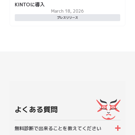
よくある質問
無料診断で出来ることを教えてください
お客様のサイトが現在、どの程度のアドフラウド
無料トライアル後のデータは本契約以降も引
被害に遭っているか(被害額・不正クリック数な
き継げますか？
ど)を無料で診断します。実際にアドフラウドを
ブロックするには本契約をする必要があります。
はい。可能です。
タグマネージャーでのタグ設置はできます
か？