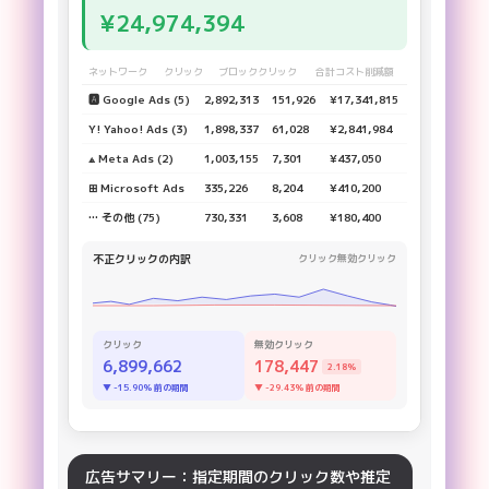
¥24,974,394
ネットワーク
クリック
ブロッククリック
合計コスト削減額
🅰 Google Ads (5)
2,892,313
151,926
¥17,341,815
Y! Yahoo! Ads (3)
1,898,337
61,028
¥2,841,984
⟁ Meta Ads (2)
1,003,155
7,301
¥437,050
⊞ Microsoft Ads
335,226
8,204
¥410,200
… その他 (75)
730,331
3,608
¥180,400
媒体別パフォーマンス：あらゆる媒体に対
応。内訳データの確認も簡単。
◀ 戻る
⏸ 一時停止
次へ ▶