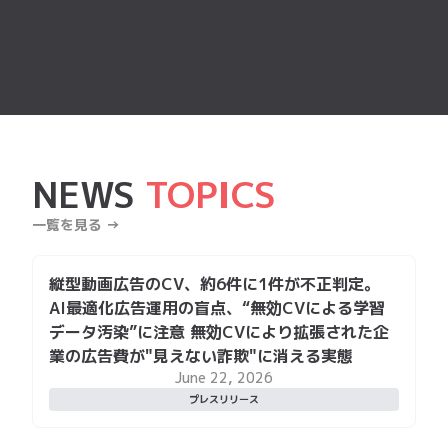
NEWS
TOPICS
一覧を見る →
縦型動画広告のCV、約6件に1件が不正判定。
AI最適化広告運用の盲点、“無効CVによる学習
データ汚染”に注意 無効CVにより拡張された企
業の広告費が"見えない詐欺"に消える実態
June 22, 2026
プレスリリース
年間数千万円規模の広告不正リスクを発見。 株
式会社MOTAが「Spider AF アドフラウド対
策」で広告運用を健全化 〜不正クリックの検
知・ブロックによりCPA改善と広告費返金を実
現〜
June 22, 2026