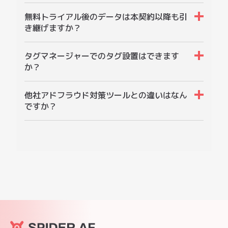
はい。可能です。もし方法が分からない場合は、
他社アドフラウド対策ツールとの違いはなん
弊社スタッフがサポートします。
ですか？
導入後のサポート体制が充実していることが強み
です。日系企業のため、言語によるストレスがな
い・時差がないので対応スピードが早い・データ
の分析も他社アドフラウド対策ツールと比較する
と丁寧に行なっています。また、多くの会社様に
導入いただいているため、比較的お安くご利用い
ただくことができます。
AI時代のマーケティングを、不正とセキュリティリスク
から守る。
サービス
ソリューション