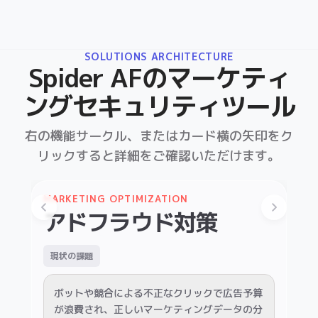
右の機能サークル、またはカード横の矢印をク
リックすると詳細をご確認いただけます。
MARKETING OPTIMIZATION
LEAD GENERATION SECURITY
E-COMMERCE PROTECTION
アドフラウド対策
不正リード対策
転売対策
現状の課題
現状の課題
現状の課題
ボットや競合による不正なクリックで広告予算
悪意のあるBotやスパムによる架空の問い合わ
限定商品やキャンペーン時に転売ヤーのBotに
が浪費され、正しいマーケティングデータの分
せが増加し、インサイドセールスの架電工数が
よる買い占めが発生し、本当に欲しい顧客へ商
析が妨げられている。
逼迫している。
品が届かない。
Spider AFの解決策
Spider AFの解決策
Spider AFの解決策
Spider AFの解決策
独自のAIアルゴリズムで不正アクセスを高
フォーム入力時のデバイス情報を分析し、
注文データと独自の不正デバイス情報を照
サードパーティタグを365日監視し、不審な
不正なリード送信をリアルタイムで遮断。
精度に検知し、自動でブロック。
合し、転売目的の不自然な大量購入を自動
通信や改ざんの兆候を瞬時に検知・アラー
判定してキャンセル化。
ト。