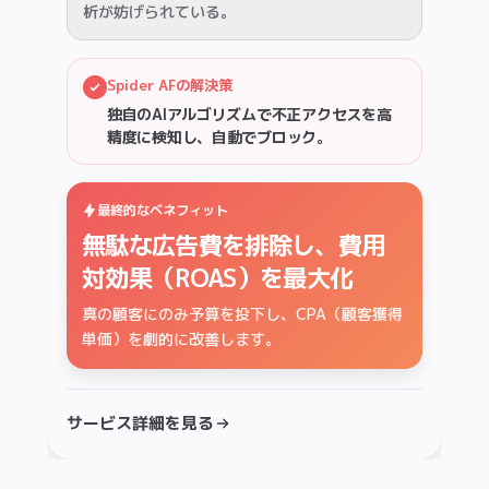
最終的なベネフィット
最終的なベネフィット
最終的なベネフィット
最終的なベネフィット
営業リソースの浪費を防ぎ、
無駄な広告費を排除し、費用
ブランドの価値毀損を防ぎ、
有効商談率を大幅に向上
対効果（ROAS）を最大化
ロイヤル顧客の満足度を保護
質の高いリードのみをCRMに蓄積させ、営業チ
真の顧客にのみ予算を投下し、CPA（顧客獲得
適切な顧客の手へ商品を届けることで、LTVの
ームの生産性とモチベーションを守ります。
単価）を劇的に改善します。
向上とカスタマーサポート工数の削減に貢献し
ます。
サービス詳細を見る
サービス詳細を見る
サービス詳細を見る
Web広告
CRM
$
アドフラウド対策
不正リード対策